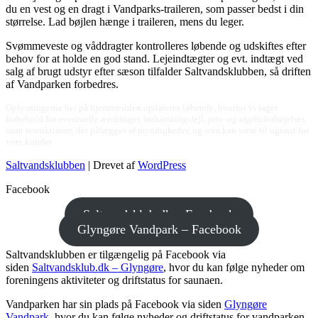
du en vest og en dragt i Vandparks-traileren, som passer bedst i din
stør­relse. Lad bøjlen hænge i traileren, mens du leger.
Svømmeveste og våddragter kontrolleres løbende og udskiftes efter
behov for at holde en god stand. Lejeindtægter og evt. indtægt ved
salg af brugt udstyr efter sæson tilfalder Saltvandsklubben, så driften
af Vandparken forbedres.
Oplysningerne her på hjemmesiden opdateres løbende, hvorfor vi tager
forbehold for eventuelle ændringer, indtastningsfejl, pris- og afgiftsforhøjelser,
samt restriktioner, der pålægges af myndigheder, og som kan være til ugunst for
vore kunder.
Saltvandsklubben
| Drevet af
WordPress
Facebook
Saltvandsklub.dk – Facebook
Glyngøre Vandpark – Facebook
Saltvandsklubben er tilgængelig på Facebook via
siden
Saltvandsklub.dk – Glyngøre
, hvor du kan følge nyheder om
foreningens aktiviteter og driftstatus for saunaen.
Vandparken har sin plads på Facebook via siden
Glyngøre
Vandpark
, hvor du kan følge nyheder og driftstatus for vandparken.