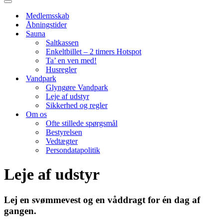
menu
Navigation
menu
Medlemsskab
Åbningstider
Sauna
Saltkassen
Enkeltbillet – 2 timers Hotspot
Ta’ en ven med!
Husregler
Vandpark
Glyngøre Vandpark
Leje af udstyr
Sikkerhed og regler
Om os
Ofte stillede spørgsmål
Bestyrelsen
Vedtægter
Persondatapolitik
Leje af udstyr
Lej en svømmevest og en våddragt for én dag af
gangen.