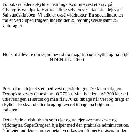
For sikkerhedens skyld er rednings-/svømmevest et krav på
Glyngøre Vandpark. Har man ikke selv en vest, kan den lejes af
Saltvandsklubben. Vi udlejer også våddragter. En special­indrettet
trailer ved SuperBrugsen indehol­der 25 redningsveste samt 25
våddragter.
Husk at aflevere din svømmevest og dragt tilbage skyllet og på bøjle
INDEN KL. 20:00
Prisen for at leje et sæt med vest og våddragt er 30 kr. om dagen.
Der opkræves et depositum på 270 kr. Man betaler altså 300 kr. ved
udleveringen af sættet og man får 270 kr. tilbage når vest og dragt er
skyllet i ferskvand efter brug og leveret tilbage på bøjlerne i
traileren.
Det er Saltvandsklubben som ejer og udlejer svømmeveste og
våddragter. SuperBrugsen hjælper med den praktiske administration.
Når lejen og depositum er betalt ved kassen i Super­Brugsen, finder