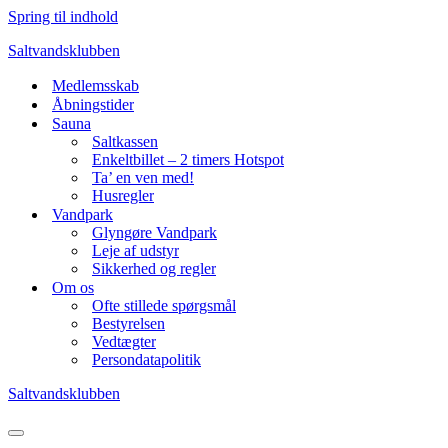
Spring til indhold
Saltvandsklubben
Medlemsskab
Åbningstider
Sauna
Saltkassen
Enkeltbillet – 2 timers Hotspot
Ta’ en ven med!
Husregler
Vandpark
Glyngøre Vandpark
Leje af udstyr
Sikkerhed og regler
Om os
Ofte stillede spørgsmål
Bestyrelsen
Vedtægter
Persondatapolitik
Saltvandsklubben
Navigation